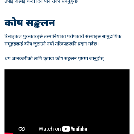
तपाईं अरूलाई चन्दा दिन पनि रोज्न सक्नुहुन्छ।
कोष सङ्कलन
रिसाइकल पुरस्कारहरूले तस्मानियाका परोपकारी संस्थाहरू र सामुदायिक
समूहहरूलाई कोष जुटाउने नयाँ तरिकाहरू पनि प्रदान गर्दछ।
थप जानकारीको लागि कृपया कोष सङ्कलन पृष्ठमा जानुहोस्।