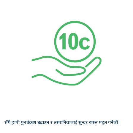
सँगै हामी पुनर्चक्रण बढाउन र तस्मानियालाई सुन्दर राख्न मद्दत गर्नेछौं।